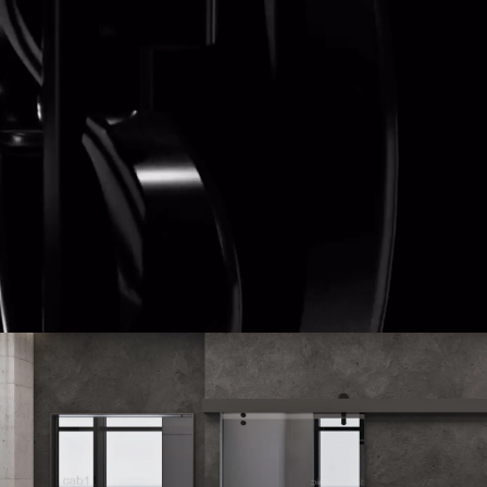
UK
Твоя сімейна сто